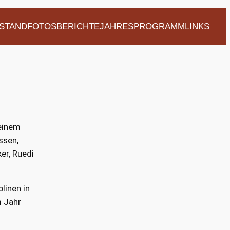
STAND
FOTOS
BERICHTE
JAHRESPROGRAMM
LINKS
 einem
ssen,
er, Ruedi
linen in
m Jahr