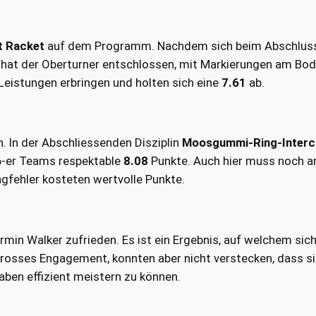
t Racket
auf dem Programm. Nachdem sich beim Abschluss
, hat der Oberturner entschlossen, mit Markierungen am Bod
 Leistungen erbringen und holten sich eine
7.61
ab.
. In der Abschliessenden Disziplin
Moosgummi-Ring-Interc
 6-er Teams respektable
8.08
Punkte. Auch hier muss noch a
ngfehler kosteten wertvolle Punkte.
irmin Walker zufrieden. Es ist ein Ergebnis, auf welchem sic
grosses Engagement, konnten aber nicht verstecken, dass s
aben effizient meistern zu können.