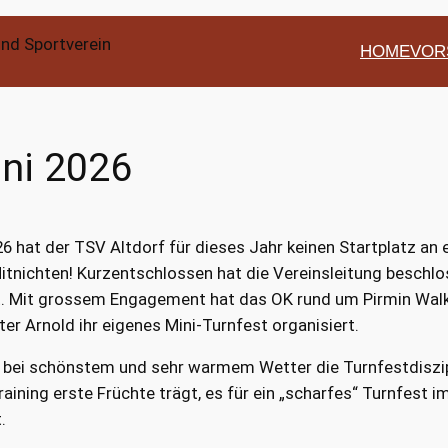
HOME
VOR
uni 2026
 hat der TSV Altdorf für dieses Jahr keinen Startplatz an
tnichten! Kurzentschlossen hat die Vereinsleitung beschlo
llt. Mit grossem Engagement hat das OK rund um Pirmin Walk
ter Arnold ihr eigenes Mini-Turnfest organisiert.
r bei schönstem und sehr warmem Wetter die Turnfestdiszip
ining erste Früchte trägt, es für ein „scharfes“ Turnfest i
.