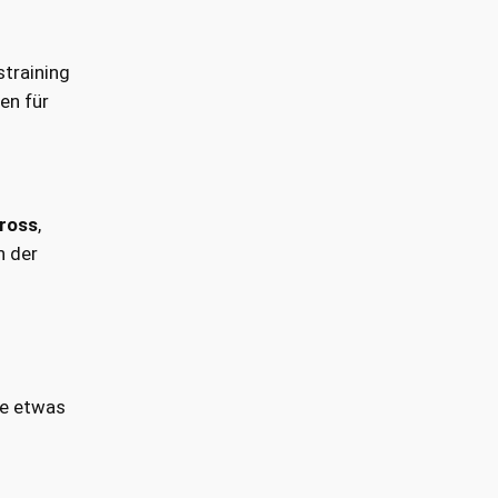
training
en für
ross
,
n der
h
ie etwas