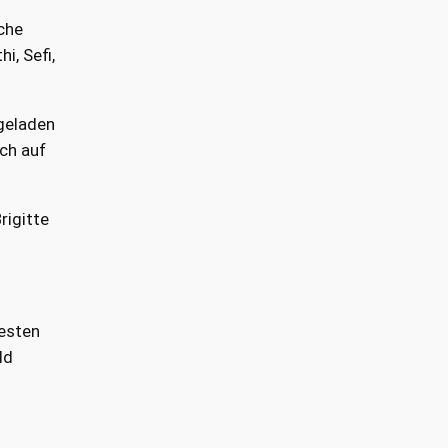
che
, Sefi,
ngeladen
ich auf
rigitte
besten
ld