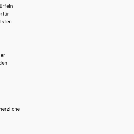
ürfeln
rfür
llsten
ier
 den
herzliche