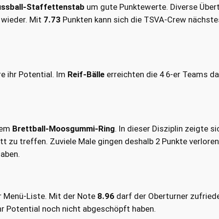
ssball-Staffettenstab
um gute Punktewerte. Diverse Übert
 wieder. Mit
7.73
Punkten kann sich die TSVA-Crew nächste
e ihr Potential. Im
Reif-Bälle
erreichten die 4 6-er Teams d
dem
Brettball-Moosgummi-Ring
. In dieser Disziplin zeigte s
tt zu treffen. Zuviele Male gingen deshalb 2 Punkte verloren
gaben.
er Menü-Liste. Mit der Note
8.96
darf der Oberturner zufriede
ihr Potential noch nicht abgeschöpft haben.